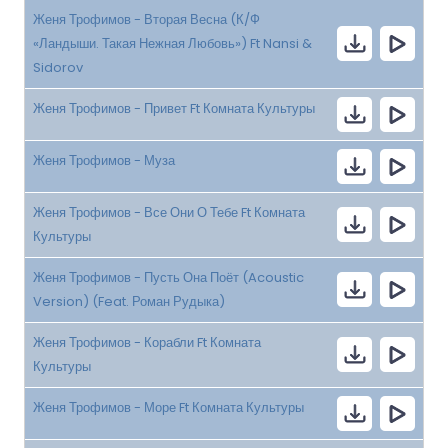
Женя Трофимов - Вторая Весна (К/Ф
«Ландыши. Такая Нежная Любовь») Ft Nansi &
Sidorov
Женя Трофимов - Привет Ft Комната Культуры
Женя Трофимов - Муза
Женя Трофимов - Все Они О Тебе Ft Комната
Культуры
Женя Трофимов - Пусть Она Поёт (Acoustic
Version) (Feat. Роман Рудыка)
Женя Трофимов - Корабли Ft Комната
Культуры
Женя Трофимов - Море Ft Комната Культуры